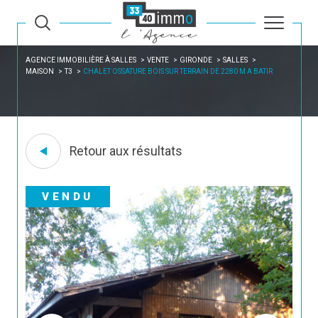
AGENCE IMMOBILIÈRE À SALLES
VENTE
GIRONDE
SALLES
MAISON
T3
CHALET OSSATURE BOIS SUR TERRAIN DE 2280 M A BATIR
Retour aux résultats
VENDU