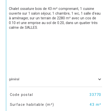
Chalet ossature bois de 43 m² comprenant, 1 cuisine 
ouverte sur 1 salon séjour, 1 chambre, 1 wc, 1 salle d'eau 
à aménager, sur un terrain de 2280 m² avec un cos de 
0.10 et une emprise au sol de 0.20, dans un quatier très 
calme de SALLES.
général
TRAD_SIROCCO_Caracteristique
Valeurs
Code postal
33770
Surface habitable (m²)
43 m²