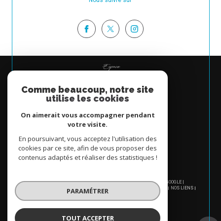
Nous suivre sur
Espace
PROPRIÉTAIRE
Comme beaucoup, notre site
Se connecter
utilise les cookies
On aimerait vous accompagner pendant
votre visite.
En poursuivant, vous acceptez l'utilisation des
cookies par ce site, afin de vous proposer des
contenus adaptés et réaliser des statistiques !
© 2026 | TOUS DROITS RÉSERVÉS | TRADUCTION POWERED BY GOOGLE |
NOS HONORAIRES
PLAN DU SITE
MENTIONS LÉGALES
ADMIN
NOS LIENS
PARAMÉTRER
POLITIQUE RGPD
COOKIES
TOUT ACCEPTER