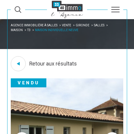
AGENCE IMMOBILIÈRE À SALLES
VENTE
GIRONDE
SALLES
MAISON
T3
MAISON INDIVIDUELLE NEUVE
Retour aux résultats
VENDU