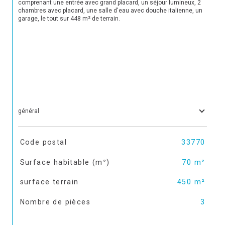
comprenant une entrée avec grand placard, un séjour lumineux, 2 
chambres avec placard, une salle d'eau avec douche italienne, un 
garage, le tout sur 448 m² de terrain.

général
TRAD_SIROCCO_Caracteristique
Valeurs
Code postal
33770
Surface habitable (m²)
70 m²
surface terrain
450 m²
Nombre de pièces
3