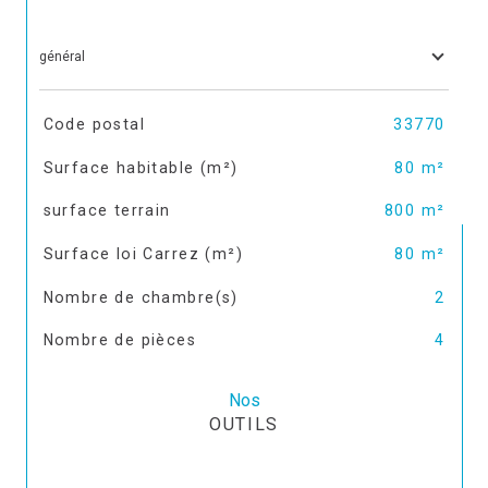
général
TRAD_SIROCCO_Caracteristique
Valeurs
Code postal
33770
Surface habitable (m²)
80 m²
surface terrain
800 m²
Surface loi Carrez (m²)
80 m²
Nombre de chambre(s)
2
Nombre de pièces
4
Nos
OUTILS