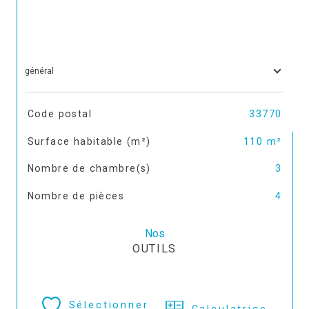
général
TRAD_SIROCCO_Caracteristique
Valeurs
Code postal
33770
Surface habitable (m²)
110 m²
Nombre de chambre(s)
3
Nombre de pièces
4
Nos
OUTILS
Sélectionner
Calculatrice