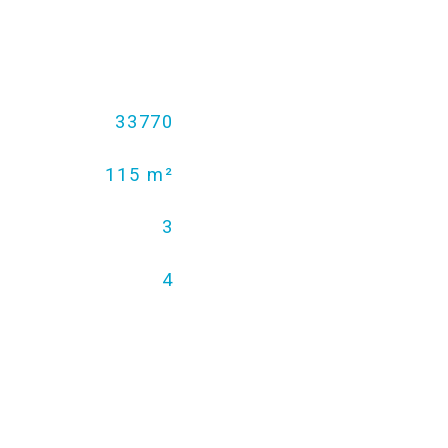
33770
115 m²
3
4