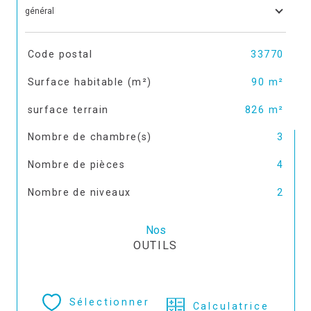
général
TRAD_SIROCCO_Caracteristique
Valeurs
Code postal
33770
Surface habitable (m²)
90 m²
surface terrain
826 m²
Nombre de chambre(s)
3
Nombre de pièces
4
Nombre de niveaux
2
Nos
OUTILS
Sélectionner
Calculatrice