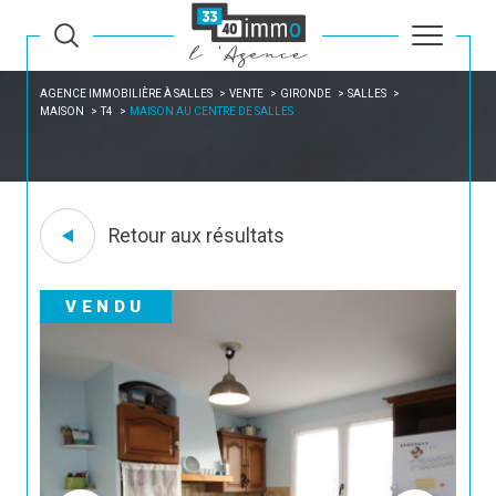
AGENCE IMMOBILIÈRE À SALLES
VENTE
GIRONDE
SALLES
MAISON
T4
MAISON AU CENTRE DE SALLES
Retour aux résultats
VENDU