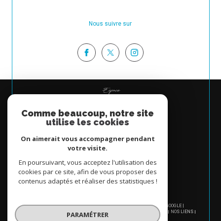
Nous suivre sur
Espace
PROPRIÉTAIRE
Comme beaucoup, notre site
Se connecter
utilise les cookies
On aimerait vous accompagner pendant
votre visite.
En poursuivant, vous acceptez l'utilisation des
cookies par ce site, afin de vous proposer des
contenus adaptés et réaliser des statistiques !
© 2026 | TOUS DROITS RÉSERVÉS | TRADUCTION POWERED BY GOOGLE |
NOS HONORAIRES
PLAN DU SITE
MENTIONS LÉGALES
ADMIN
NOS LIENS
PARAMÉTRER
POLITIQUE RGPD
COOKIES