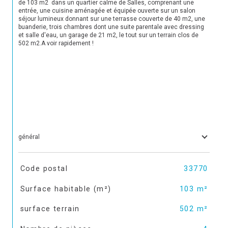
de 103 m2  dans un quartier calme de Salles, comprenant une 
entrée, une cuisine aménagée et équipée ouverte sur un salon 
séjour lumineux donnant sur une terrasse couverte de 40 m2, une 
buanderie, trois chambres dont une suite parentale avec dressing 
et salle d'eau, un garage de 21 m2, le tout sur un terrain clos de 
502 m2.A voir rapidement !

général
TRAD_SIROCCO_Caracteristique
Valeurs
Code postal
33770
Surface habitable (m²)
103 m²
surface terrain
502 m²