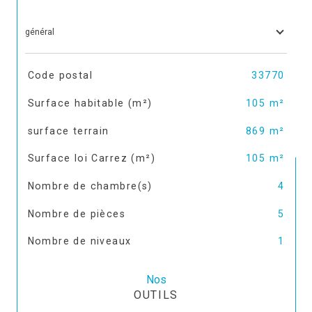
général
TRAD_SIROCCO_Caracteristique
Valeurs
Code postal
33770
Surface habitable (m²)
105 m²
surface terrain
869 m²
Surface loi Carrez (m²)
105 m²
Nombre de chambre(s)
4
Nombre de pièces
5
Nombre de niveaux
1
Nos
OUTILS