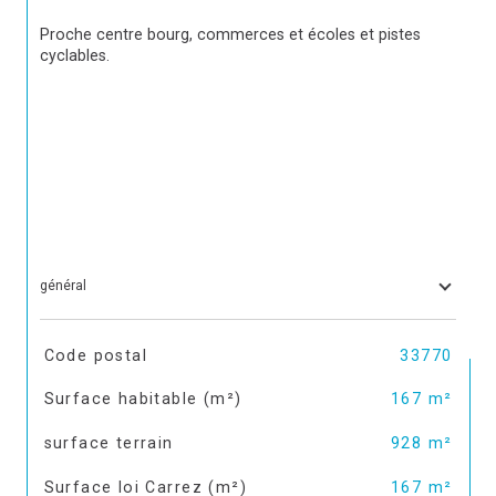
Proche centre bourg, commerces et écoles et pistes 
cyclables.
général
TRAD_SIROCCO_Caracteristique
Valeurs
Code postal
33770
Surface habitable (m²)
167 m²
surface terrain
928 m²
Surface loi Carrez (m²)
167 m²