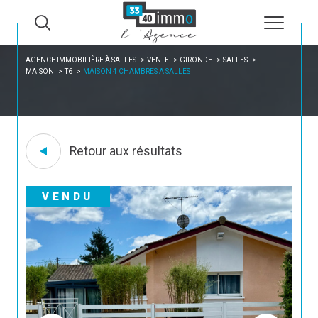
AGENCE IMMOBILIÈRE À SALLES
VENTE
GIRONDE
SALLES
MAISON
T6
MAISON 4 CHAMBRES A SALLES
Retour aux résultats
VENDU