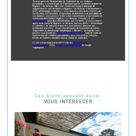
Réseau qui reste Responsable du Traitement de vos Données
personnelles. La base légale du traitement repose sur l'intérêt légitime de
l'Agence / du Réseau. Elles sont conservées jusqu'à demande de
suppression et sont destinées à l'Agence / au Réseau. Conformément à
la loi « informatique et libertés », vous disposez des droits d’accès, de
rectification, d’effacement, d’opposition, de limitation et de portabilité de
vos données. Vous pouvez retirer votre consentement à tout moment en
contactant directement l’Agence / Le Réseau. Consultez le site
https://cnil.fr/fr
pour plus d’informations sur vos droits. Si vous estimez,
après avoir contacté l'Agence / le Réseau, que vos droits « Informatique
et Libertés » ne sont pas respectés, vous pouvez adresser une
réclamation à la CNIL. Nous vous informons de l’existence de la liste
d'opposition au démarchage téléphonique « Bloctel », sur laquelle vous
pouvez vous inscrire ici :
https://www.bloctel.gouv.fr
. Dans le cadre de
la protection des Données personnelles, nous vous invitons à ne pas
inscrire de Données sensibles dans le champ de saisie libre.
Ce site est protégé par reCAPTCHA, les
Politiques de
Confidentialité
et es
Conditions d'utilisation
de Google
s'appliquent.
Ces biens peuvent aussi
VOUS INTÉRESSER