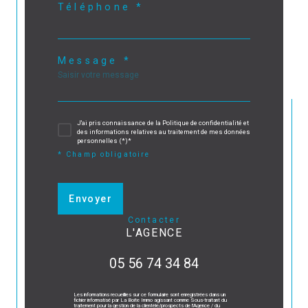
Téléphone *
Message *
J'ai pris connaissance de la Politique de confidentialité et
des informations relatives au traitement de mes données
personnelles (*)*
* Champ obligatoire
Envoyer
contacter
L'AGENCE
05 56 74 34 84
Les informations recueillies sur ce formulaire sont enregistrées dans un
fichier informatisé par La Boite Immo agissant comme Sous-traitant du
traitement pour la gestion de la clientèle/prospects de l'Agence / du