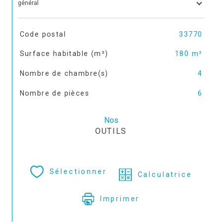
général
TRAD_SIROCCO_Caracteristique
Valeurs
Code postal
33770
Surface habitable (m²)
180 m²
Nombre de chambre(s)
4
Nombre de pièces
6
Nos
OUTILS
Sélectionner
Calculatrice
Imprimer