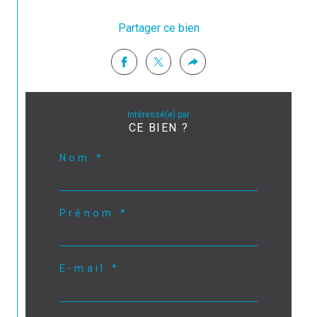
Partager ce bien
Intéressé(e) par
CE BIEN ?
Nom *
Prénom *
E-mail *