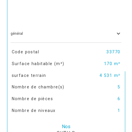
général
TRAD_SIROCCO_Caracteristique
Valeurs
Code postal
33770
Surface habitable (m²)
170 m²
surface terrain
4 531 m²
Nombre de chambre(s)
5
Nombre de pièces
6
Nombre de niveaux
1
Nos