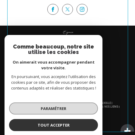
Espace
PROPRIÉTAIRE
Comme beaucoup, notre site
Se connecter
utilise les cookies
On aimerait vous accompagner pendant
votre visite.
En poursuivant, vous acceptez l'utilisation des
cookies par ce site, afin de vous proposer des
contenus adaptés et réaliser des statistiques !
© 2026 | TOUS DROITS RÉSERVÉS | TRADUCTION POWERED BY GOOGLE |
NOS HONORAIRES
PLAN DU SITE
MENTIONS LÉGALES
ADMIN
NOS LIENS
PARAMÉTRER
POLITIQUE RGPD
COOKIES
TOUT ACCEPTER