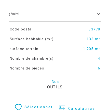
général
TRAD_SIROCCO_Caracteristique
Valeurs
Code postal
33770
Surface habitable (m²)
133 m²
surface terrain
1 205 m²
Nombre de chambre(s)
4
Nombre de pièces
6
Nos
OUTILS
Sélectionner
Calculatrice