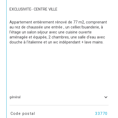
EXCLUSIVITE- CENTRE VILLE
Appartement entièrement rénové de 77 m2, comprenant 
au rez de chaussée une entrée , un cellier/buanderie, à 
l'étage un salon séjour avec une cuisine ouverte 
aménagée et équipée, 2 chambres, une salle d'eau avec 
douche à l'italienne et un wc indépendant + lave mains.
général
TRAD_SIROCCO_Caracteristique
Valeurs
Code postal
33770