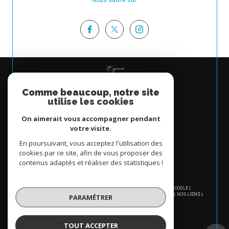
Espace
PROPRIÉTAIRE
Comme beaucoup, notre site
Se connecter
utilise les cookies
On aimerait vous accompagner pendant
votre visite.
En poursuivant, vous acceptez l'utilisation des
cookies par ce site, afin de vous proposer des
contenus adaptés et réaliser des statistiques !
© 2026 | TOUS DROITS RÉSERVÉS | TRADUCTION POWERED BY GOOGLE |
NOS HONORAIRES
PLAN DU SITE
MENTIONS LÉGALES
ADMIN
NOS LIENS
PARAMÉTRER
POLITIQUE RGPD
COOKIES
TOUT ACCEPTER