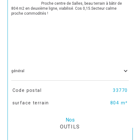
                                Proche centre de Salles, beau terrain à bâtir de 
804 m2 en deuxième ligne, viabilisé. Cos 0,15.Secteur calme 
proche commodités !

général
TRAD_SIROCCO_Caracteristique
Valeurs
Code postal
33770
surface terrain
804 m²
Nos
OUTILS