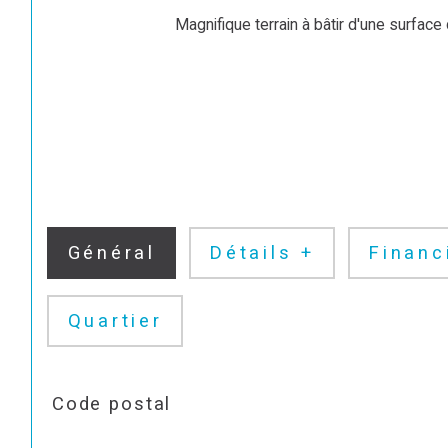
                                Magnifique terrain à bâtir d'une surface de 2584m2Tout à l’égoutPetite maison à rénover ou détruire

Général
Détails +
Financ
Quartier
TRAD_SIROCCO_Caracteristique
Valeurs
Code postal