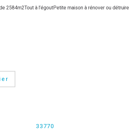
ier
33770