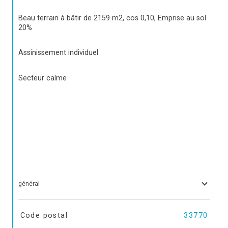
Beau terrain à bâtir de 2159 m2, cos 0,10, Emprise au sol 
20%
Assinissement individuel
Secteur calme
général
TRAD_SIROCCO_Caracteristique
Valeurs
Code postal
33770