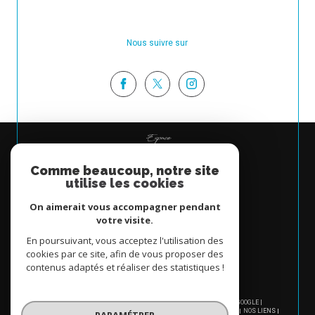
Nous suivre sur
Espace
PROPRIÉTAIRE
Comme beaucoup, notre site
Se connecter
utilise les cookies
On aimerait vous accompagner pendant
votre visite.
En poursuivant, vous acceptez l'utilisation des
cookies par ce site, afin de vous proposer des
contenus adaptés et réaliser des statistiques !
© 2026 | TOUS DROITS RÉSERVÉS | TRADUCTION POWERED BY GOOGLE |
NOS HONORAIRES
PLAN DU SITE
MENTIONS LÉGALES
ADMIN
NOS LIENS
PARAMÉTRER