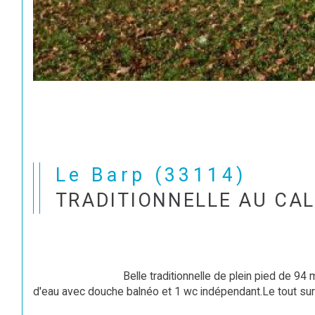
Le Barp (33114)
TRADITIONNELLE AU CA
                                Belle traditionnelle de plein pied de 94 m², comprenant 1 salon séjour de 30 m² avec cheminée,1 cuisine indépendante aménagée avec cellier, 3 chambres, 1 salle 
d'eau avec douche balnéo et 1 wc indépendant.Le tout sur u