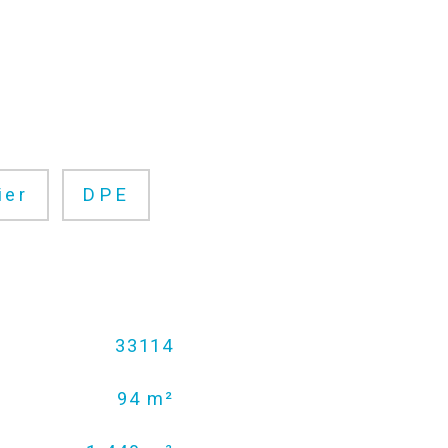
ier
DPE
33114
94 m²