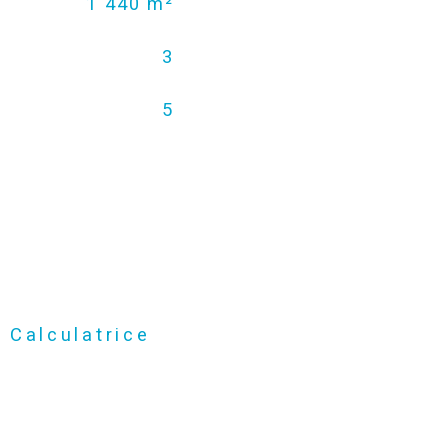
1 440 m²
3
5
Calculatrice