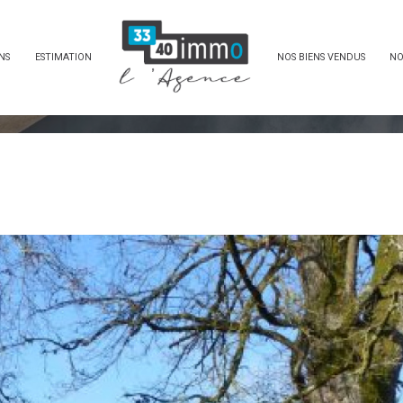
NS
ESTIMATION
NOS BIENS VENDUS
NO
MAISON
T5
TRADITIONNELLE AU CALME