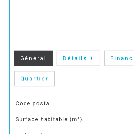
Général
Détails +
Financ
Quartier
TRAD_SIROCCO_Caracteristique
Valeurs
Code postal
Surface habitable (m²)