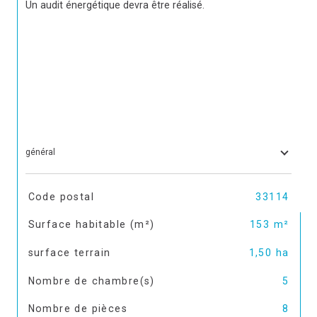
Un audit énergétique devra être réalisé.
général
TRAD_SIROCCO_Caracteristique
Valeurs
Code postal
33114
Surface habitable (m²)
153 m²
surface terrain
1,50 ha
Nombre de chambre(s)
5
Nombre de pièces
8