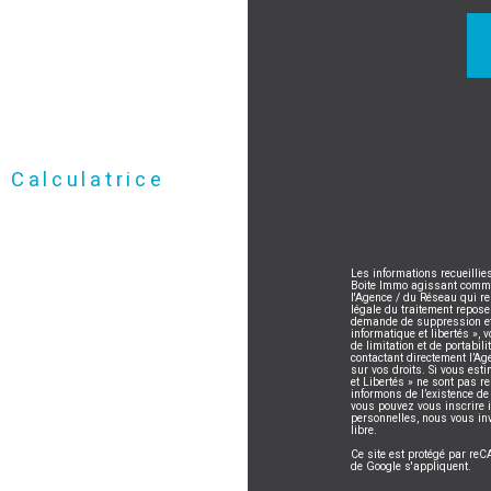
Calculatrice
Les informations recueillie
Boite Immo agissant comme S
l'Agence / du Réseau qui r
légale du traitement repose
demande de suppression et 
informatique et libertés », 
de limitation et de portabi
contactant directement l’Ag
sur vos droits. Si vous esti
et Libertés » ne sont pas 
informons de l’existence de
vous pouvez vous inscrire i
personnelles, nous vous in
libre.
Ce site est protégé par r
de Google s'appliquent.