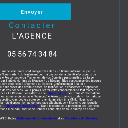
Envoyer
contacter
L'AGENCE
05 56 74 34 84
s sur ce formulaire sont enregistrées dans un fichier informatisé par La
ous-traitant du traitement pour la gestion de la clientèle/prospects de
este Responsable du Traitement de vos Données personnelles. La base
 sur l'intérêt légitime de l'Agence / du Réseau. Elles sont conservées jusqu'à
sont destinées à l'Agence / au Réseau. Conformément à la loi «
vous disposez des droits d’accès, de rectification, d’effacement, d’opposition,
lité de vos données. Vous pouvez retirer votre consentement à tout moment en
ence / Le Réseau. Consultez le site
https://cnil.fr/fr
pour plus d’informations
mez, après avoir contacté l'Agence / le Réseau, que vos droits « Informatique
respectés, vous pouvez adresser une réclamation à la CNIL. Nous vous
 la liste d'opposition au démarchage téléphonique « Bloctel », sur laquelle
ci :
https://www.bloctel.gouv.fr
. Dans le cadre de la protection des Données
vitons à ne pas inscrire de Données sensibles dans le champ de saisie
eCAPTCHA, les
Politiques de Confidentialité
et es
Conditions d'utilisation