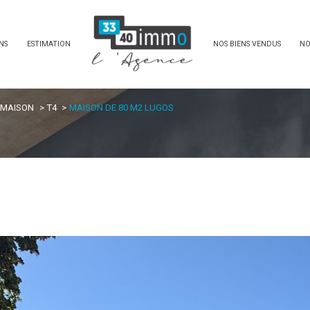
NS
ESTIMATION
NOS BIENS VENDUS
NO
MAISON
T4
MAISON DE 80 M2 LUGOS