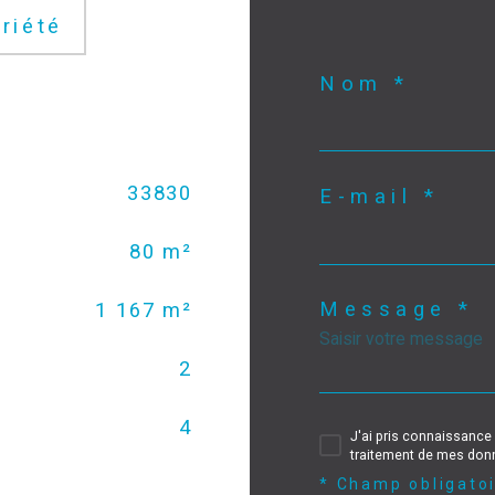
riété
Nom *
33830
E-mail *
80 m²
Message *
1 167 m²
2
4
J'ai pris connaissance 
traitement de mes donn
* Champ obligato