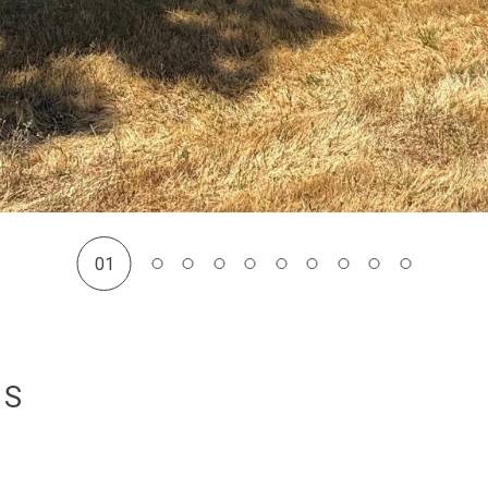
01
OS