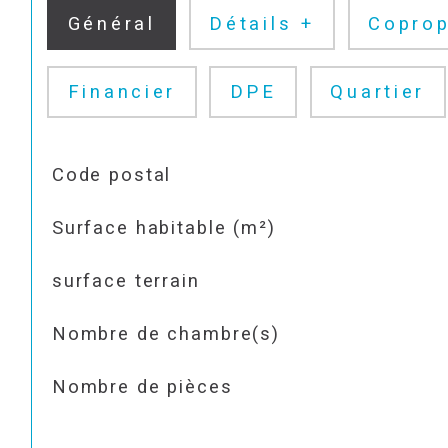
Général
Détails +
Coprop
Financier
DPE
Quartier
TRAD_SIROCCO_Caracteristique
Valeurs
Code postal
Surface habitable (m²)
surface terrain
Nombre de chambre(s)
Nombre de pièces