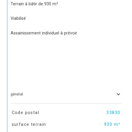
Terrain à bâtir de 930 m²
Viabilisé
Assainissement individuel à prévoir
général
TRAD_SIROCCO_Caracteristique
Valeurs
Code postal
33830
surface terrain
930 m²