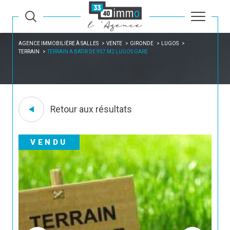
AGENCE IMMOBILIÈRE À SALLES
VENTE
GIRONDE
LUGOS
TERRAIN
TERRAIN A BATIR DE 957 M2 LUGOS GARE
Retour aux résultats
VENDU