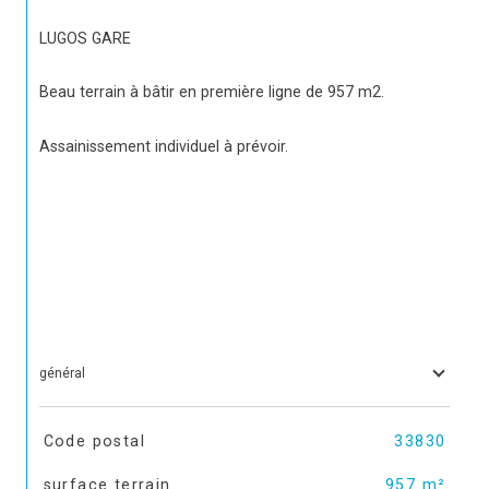
LUGOS GARE
Beau terrain à bâtir en première ligne de 957 m2.
Assainissement individuel à prévoir.
général
TRAD_SIROCCO_Caracteristique
Valeurs
Code postal
33830
surface terrain
957 m²