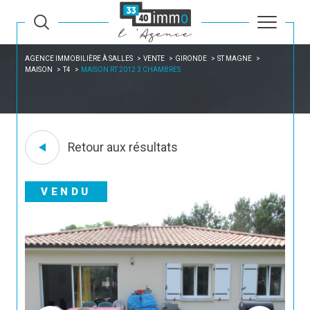
AGENCE IMMOBILIÈRE À SALLES
VENTE
GIRONDE
ST MAGNE
MAISON
T4
MAISON RT 2012 3 CHAMBRES
Retour aux résultats
VENDU