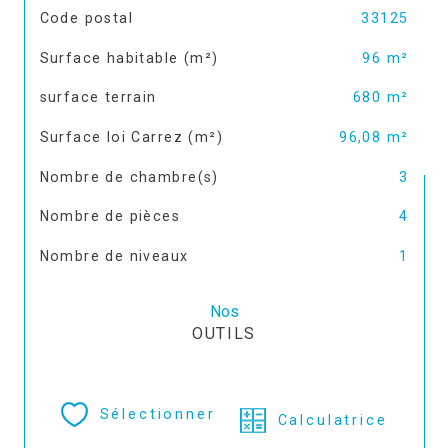
TRAD_SIROCCO_Caracteristique
Valeurs
Code postal
33125
Surface habitable (m²)
96 m²
surface terrain
680 m²
Surface loi Carrez (m²)
96,08 m²
Nombre de chambre(s)
3
Nombre de pièces
4
Nombre de niveaux
1
Nos
OUTILS
Sélectionner
Calculatrice