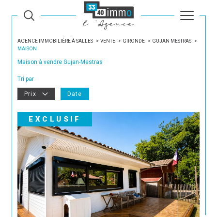
AGENCE IMMOBILIÈRE À SALLES
VENTE
GIRONDE
GUJAN MESTRAS
MAISON
Maison à vendre Gujan-Mestras
Tri par
Prix
Date
EXCLUSIF