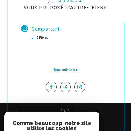
L'agence
VOUS PROPOSE D'AUTRES BIENS
Comportant
3 Pièces
Nous suivre sur
Espace
PROPRIÉTAIRE
Comme beaucoup, notre site
Se connecter
utilise les cookies