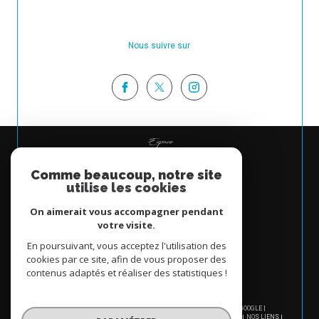
Nous suivre sur
Espace
PROPRIÉTAIRE
Comme beaucoup, notre site
Se connecter
utilise les cookies
On aimerait vous accompagner pendant
votre visite.
En poursuivant, vous acceptez l'utilisation des
cookies par ce site, afin de vous proposer des
contenus adaptés et réaliser des statistiques !
© 2026 | TOUS DROITS RÉSERVÉS | TRADUCTION POWERED BY GOOGLE |
NOS HONORAIRES
PLAN DU SITE
MENTIONS LÉGALES
ADMIN
NOS LIENS