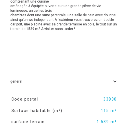
comprenant une cuisine 

aménagée & équipée ouverte sur une grande pièce de vie 
lumineuse, un cellier, trois 

chambres dont une suite parentale, une salle de bain avec douche 
ainsi qu'un wc indépendant.A l’extérieur vous trouverez un double 
car port, une piscine avec sa grande terrasse en bois, le tout sur un 
terrain de 1539 m2.A visiter sans tarder !

général
TRAD_SIROCCO_Caracteristique
Valeurs
Code postal
33830
Surface habitable (m²)
115 m²
surface terrain
1 539 m²