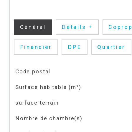
Général
Détails +
Coprop
Financier
DPE
Quartier
TRAD_SIROCCO_Caracteristique
Valeurs
Code postal
Surface habitable (m²)
surface terrain
Nombre de chambre(s)