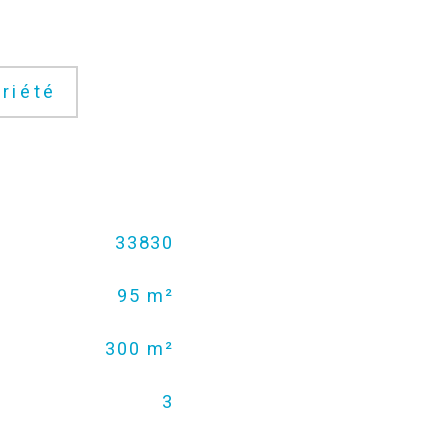
riété
33830
95 m²
300 m²
3