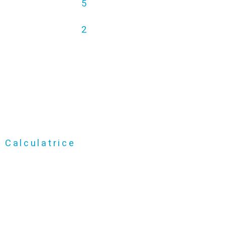
5
2
Calculatrice