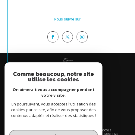
Nous suivre sur
Espace
PROPRIÉTAIRE
Comme beaucoup, notre site
Se connecter
utilise les cookies
On aimerait vous accompagner pendant
votre visite.
En poursuivant, vous acceptez l'utilisation des
cookies par ce site, afin de vous proposer des
contenus adaptés et réaliser des statistiques !
© 2026 | TOUS DROITS RÉSERVÉS | TRADUCTION POWERED BY GOOGLE |
NOS HONORAIRES
PLAN DU SITE
MENTIONS LÉGALES
ADMIN
NOS LIENS