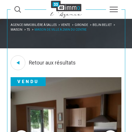
AGENCE IMMOBILIÈRE À SALLES
VENTE
GIRONDE
BELIN BELIET
MAISON
T5
MAISON DE VILLE A 2MIN DU CENTRE
Retour aux résultats
VENDU