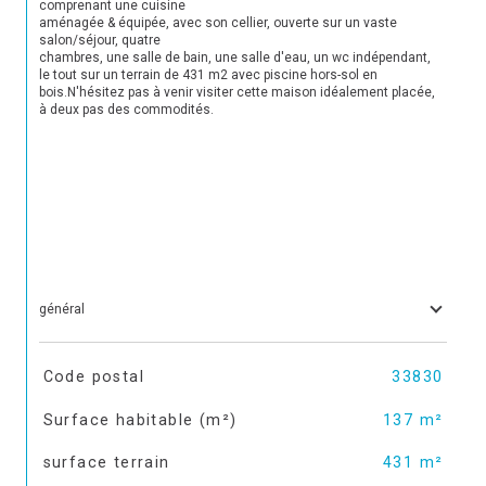
comprenant une cuisine 

aménagée & équipée, avec son cellier, ouverte sur un vaste 
salon/séjour, quatre 

chambres, une salle de bain, une salle d'eau, un wc indépendant, 
le tout sur un terrain de 431 m2 avec piscine hors-sol en 
bois.N'hésitez pas à venir visiter cette maison idéalement placée, 
à deux pas des commodités.

général
TRAD_SIROCCO_Caracteristique
Valeurs
Code postal
33830
Surface habitable (m²)
137 m²
surface terrain
431 m²