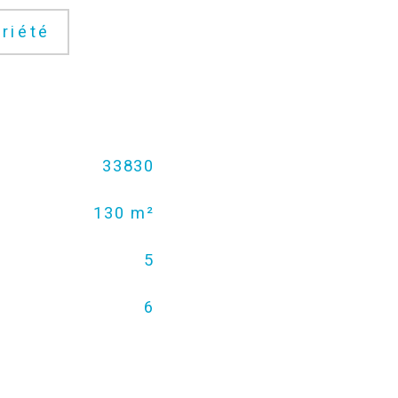
riété
33830
130 m²
5
6