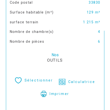
TRAD_SIROCCO_Caracteristique
Valeurs
Code postal
33830
Surface habitable (m²)
129 m²
surface terrain
1 215 m²
Nombre de chambre(s)
4
Nombre de pièces
6
Nos
OUTILS
Sélectionner
Calculatrice
Imprimer