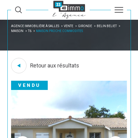
AGENCE IMMOBILIÈRE À SALLES
VENTE
GIRONDE
BELIN BELIET
MAISON
T6
MAISON PROCHE COMMODITES
Retour aux résultats
VENDU