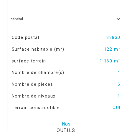
général
TRAD_SIROCCO_Caracteristique
Valeurs
Code postal
33830
Surface habitable (m²)
122 m²
surface terrain
1 160 m²
Nombre de chambre(s)
4
Nombre de pièces
6
Nombre de niveaux
1
Terrain constructible
OUI
Nos
OUTILS