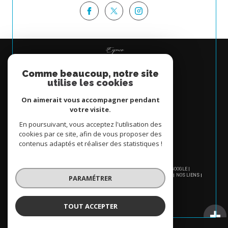
Espace
PROPRIÉTAIRE
Comme beaucoup, notre site
Se connecter
utilise les cookies
On aimerait vous accompagner pendant
votre visite.
En poursuivant, vous acceptez l'utilisation des
cookies par ce site, afin de vous proposer des
contenus adaptés et réaliser des statistiques !
© 2026 | TOUS DROITS RÉSERVÉS | TRADUCTION POWERED BY GOOGLE |
NOS HONORAIRES
PLAN DU SITE
MENTIONS LÉGALES
ADMIN
NOS LIENS
PARAMÉTRER
POLITIQUE RGPD
COOKIES
TOUT ACCEPTER