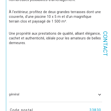
À l'extérieur, profitez de deux grandes terrasses dont une 
couverte, d'une piscine 10 x 5 m et d'un magnifique 
terrain clos et paysagé de 1 500 m².
CONTACT
Une propriété aux prestations de qualité, alliant élégance, 
cachet et authenticité, idéale pour les amateurs de belles 
demeures.
général
TRAD_SIROCCO_Caracteristique
Valeurs
Code postal
33830