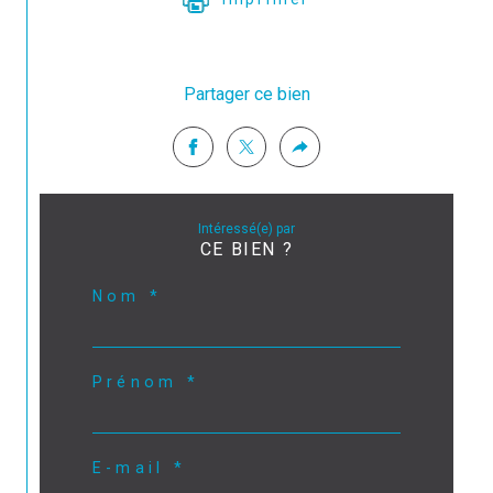
Partager ce bien
Intéressé(e) par
CE BIEN ?
Nom *
Prénom *
E-mail *