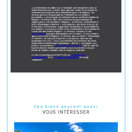
Les informations recueillies sur ce formulaire sont enregistrées dans un
fichier informatisé par La Boite Immo agissant comme Sous-traitant du
traitement pour la gestion de la clientèle/prospects de l'Agence / du
Réseau qui reste Responsable du Traitement de vos Données
personnelles. La base légale du traitement repose sur l'intérêt légitime de
l'Agence / du Réseau. Elles sont conservées jusqu'à demande de
suppression et sont destinées à l'Agence / au Réseau. Conformément à
la loi « informatique et libertés », vous disposez des droits d’accès, de
rectification, d’effacement, d’opposition, de limitation et de portabilité de
vos données. Vous pouvez retirer votre consentement à tout moment en
contactant directement l’Agence / Le Réseau. Consultez le site
https://cnil.fr/fr
pour plus d’informations sur vos droits. Si vous estimez,
après avoir contacté l'Agence / le Réseau, que vos droits « Informatique
et Libertés » ne sont pas respectés, vous pouvez adresser une
réclamation à la CNIL. Nous vous informons de l’existence de la liste
d'opposition au démarchage téléphonique « Bloctel », sur laquelle vous
pouvez vous inscrire ici :
https://www.bloctel.gouv.fr
. Dans le cadre de
la protection des Données personnelles, nous vous invitons à ne pas
inscrire de Données sensibles dans le champ de saisie libre.
Ce site est protégé par reCAPTCHA, les
Politiques de
Confidentialité
et es
Conditions d'utilisation
de Google
s'appliquent.
Ces biens peuvent aussi
VOUS INTÉRESSER