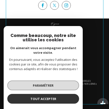
Espace
PROPRIÉTAIRE
Comme beaucoup, notre site
Se connecter
utilise les cookies
On aimerait vous accompagner pendant
votre visite.
En poursuivant, vous acceptez l'utilisation des
cookies par ce site, afin de vous proposer des
contenus adaptés et réaliser des statistiques !
© 2026 | TOUS DROITS RÉSERVÉS | TRADUCTION POWERED BY GOOGLE |
NOS HONORAIRES
PLAN DU SITE
MENTIONS LÉGALES
ADMIN
NOS LIENS
PARAMÉTRER
POLITIQUE RGPD
COOKIES
TOUT ACCEPTER