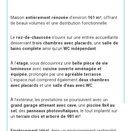
Maison 
entièrement rénovée
 d’environ 
161 m²
, offrant 
de beaux volumes et une distribution fonctionnelle.
Le 
rez-de-chaussée
 s’ouvre sur une entrée accueillante 
desservant 
trois chambres avec placards
, une 
salle de 
bains complète
 ainsi qu’un 
WC indépendant
.
À l’
étage
, vous découvrirez une 
belle pièce de vie 
lumineuse
 avec 
cuisine ouverte aménagée et 
équipée
, prolongée par une 
agréable terrasse
. 
L’espace nuit comprend également 
deux chambres 
avec placards
 et une 
salle d’eau avec WC
.
À l’extérieur, les prestations se poursuivent avec un 
grand garage attenant avec cave
, une 
piscine 8x4 au 
sel
, des 
panneaux photovoltaïques
, le tout implanté sur 
un 
terrain clos et arboré de 981 m²
.
Emplacement idéal
, dans un environnement recherché, 