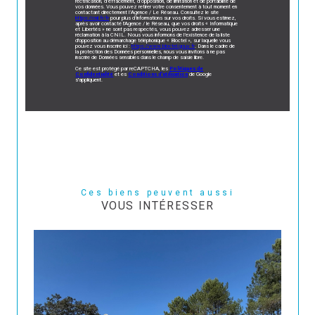
rectification, d’effacement, d’opposition, de limitation et de portabilité de
vos données. Vous pouvez retirer votre consentement à tout moment en
contactant directement l’Agence / Le Réseau. Consultez le site
https://cnil.fr/fr
pour plus d’informations sur vos droits. Si vous estimez,
après avoir contacté l'Agence / le Réseau, que vos droits « Informatique
et Libertés » ne sont pas respectés, vous pouvez adresser une
réclamation à la CNIL. Nous vous informons de l’existence de la liste
d'opposition au démarchage téléphonique « Bloctel », sur laquelle vous
pouvez vous inscrire ici :
https://www.bloctel.gouv.fr
. Dans le cadre de
la protection des Données personnelles, nous vous invitons à ne pas
inscrire de Données sensibles dans le champ de saisie libre.
Ce site est protégé par reCAPTCHA, les
Politiques de
Confidentialité
et es
Conditions d'utilisation
de Google
s'appliquent.
Ces biens peuvent aussi
VOUS INTÉRESSER