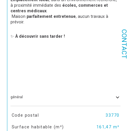
à proximité immédiate des 
écoles, commerces et 
centres médicaux
.
 Maison 
parfaitement entretenue
, aucun travaux à 
prévoir.
CONTACT
✨ 
À découvrir sans tarder !
général
TRAD_SIROCCO_Caracteristique
Valeurs
Code postal
33770
Surface habitable (m²)
161,47 m²