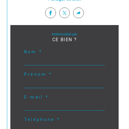
Intéressé(e) par
CE BIEN ?
Nom *
Prénom *
E-mail *
Téléphone *