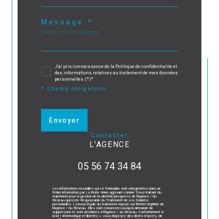
Message *
J'ai pris connaissance de la Politique de confidentialité et
des informations relatives au traitement de mes données
personnelles (*)*
* Champ obligatoire
Envoyer
contacter
L'AGENCE
05 56 74 34 84
Les informations recueillies sur ce formulaire sont enregistrées dans un
fichier informatisé par La Boite Immo agissant comme Sous-traitant du
traitement pour la gestion de la clientèle/prospects de l'Agence / du
Réseau qui reste Responsable du Traitement de vos Données
personnelles. La base légale du traitement repose sur l'intérêt légitime de
l'Agence / du Réseau. Elles sont conservées jusqu'à demande de
suppression et sont destinées à l'Agence / au Réseau. Conformément à
la loi « informatique et libertés », vous disposez des droits d’accès, de