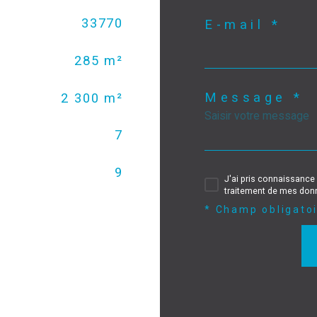
33770
E-mail *
285 m²
Message *
2 300 m²
7
9
J'ai pris connaissance 
traitement de mes donn
* Champ obligato