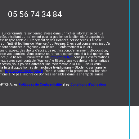
05 56 74 34 84
s sur ce formulaire sont enregistrées dans un fichier informatisé par La
ous-traitant du traitement pour la gestion de la clientèle/prospects de
este Responsable du Traitement de vos Données personnelles. La base
 sur l'intérêt légitime de l'Agence / du Réseau. Elles sont conservées jusqu'à
sont destinées à l'Agence / au Réseau. Conformément à la loi «
vous disposez des droits d’accès, de rectification, d’effacement, d’opposition,
lité de vos données. Vous pouvez retirer votre consentement à tout moment en
ence / Le Réseau. Consultez le site
https://cnil.fr/fr
pour plus d’informations
mez, après avoir contacté l'Agence / le Réseau, que vos droits « Informatique
respectés, vous pouvez adresser une réclamation à la CNIL. Nous vous
 la liste d'opposition au démarchage téléphonique « Bloctel », sur laquelle
ci :
https://www.bloctel.gouv.fr
. Dans le cadre de la protection des Données
vitons à ne pas inscrire de Données sensibles dans le champ de saisie
eCAPTCHA, les
Politiques de Confidentialité
et es
Conditions d'utilisation