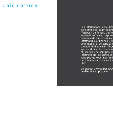
Calculatrice
Les informations recueillie
Boite Immo agissant comme S
l'Agence / du Réseau qui r
légale du traitement repose
demande de suppression et 
informatique et libertés », 
de limitation et de portabi
contactant directement l’Ag
sur vos droits. Si vous esti
et Libertés » ne sont pas 
informons de l’existence de
vous pouvez vous inscrire i
personnelles, nous vous in
libre.
Ce site est protégé par r
de Google s'appliquent.