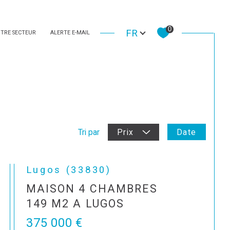
Langue
0
FR
TRE SECTEUR
ALERTE E-MAIL
Date
Tri par
Prix
Lugos (33830)
MAISON 4 CHAMBRES
149 M2 A LUGOS
375 000 €