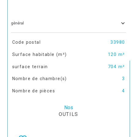
général
TRAD_SIROCCO_Caracteristique
Valeurs
Code postal
33980
Surface habitable (m²)
120 m²
surface terrain
704 m²
Nombre de chambre(s)
3
Nombre de pièces
4
Nos
OUTILS