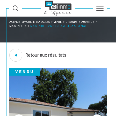
AGENCE IMMOBILIÈRE À SALLES
VENTE
GIRONDE
AUDENGE
MAISON
T4
MAISON DE 122 M2 3 CHAMBRES A AUDENGE
Retour aux résultats
VENDU